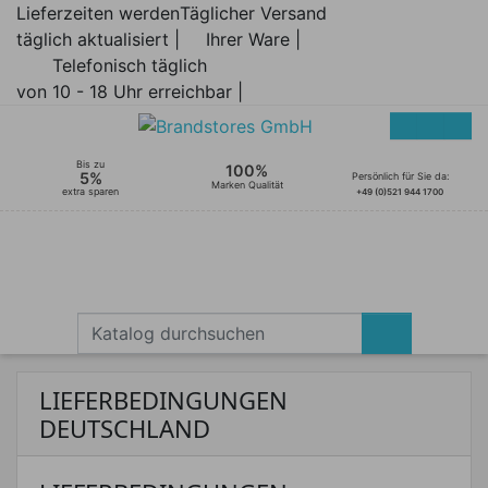
Lieferzeiten werden
Täglicher Versand
täglich aktualisiert |
Ihrer Ware |
Telefonisch täglich
von 10 - 18 Uhr erreichbar |
Bis zu
100%
5%
Persönlich für Sie da:
Marken Qualität
extra sparen
+49 (0)521 944 1700
LIEFERBEDINGUNGEN
DEUTSCHLAND