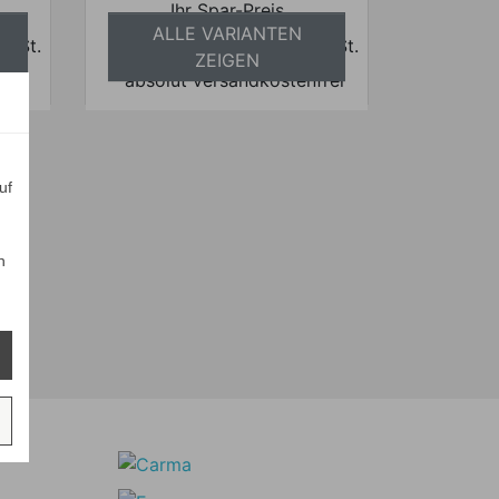
Ihr Spar-Preis
ALLE VARIANTEN
 MwSt.
Preise inkl. ges. MwSt.
ZEIGEN
frei
absolut versandkostenfrei
uf
n