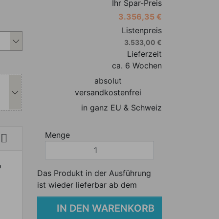
Ihr Spar-Preis
3.356,35 €
s Produkt individuell anpassen
Listenpreis
3.533,00 €
Lieferzeit
s Produkt individuell anpassen
ca. 6 Wochen
absolut
versandkostenfrei
in ganz EU & Schweiz
Menge

o
Das Produkt in der Ausführung
ist wieder lieferbar ab dem
IN DEN WARENKORB