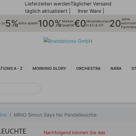
Lieferzeiten werden
Täglicher Versand
täglich aktualisiert |
Ihrer Ware |
Jahre
5%
100%
€0
20
Marken
Versandkosten
s zu
extra sparen
autorisier
Qualität
in EU & CH
Fachhänd
IONS A - Z
MORNING GLORY
ORCHESTRA
NARA
S
ino
MINO Simon Says No Pendelleuchte
LEUCHTE
Nachfolgend können Sie das