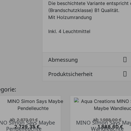
Die beschichtete Variante entspricht 
(Brandschutzklasse) B1 Qualität.
Mit Holzumrandung
Inkl. 4 Leuchtmittel

Abmessung

Produktsicherheit
egorie:
Verkaufspreis
Verkaufspreis
ab
ab
2.873,01 €
1.988,00 €
NO Simon Says Maybe
MINO Simon Says Ma
2.729,35 €
1.888,60 €
Pendelleuchte
Wandleuchte
Preis
Preis