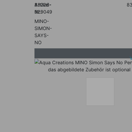
Artikel-
83226-
8
Nr.:
929049
MINO-
SIMON-
SAYS-
NO
das abgebildete Zubehör ist optional 