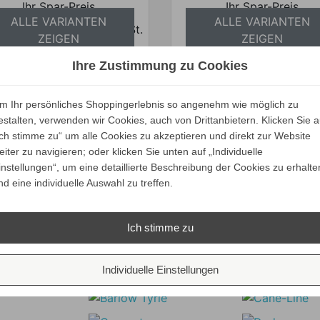
Ihr Spar-Preis
Ihr Spar-Preis
ALLE VARIANTEN
ALLE VARIANTEN
Preise inkl. ges. MwSt.
Preise inkl. ges.
ZEIGEN
ZEIGEN
bsolut versandkostenfrei
absolut versandkosten
Ihre Zustimmung zu Cookies
m Ihr persönliches Shoppingerlebnis so angenehm wie möglich zu
estalten, verwenden wir Cookies, auch von Drittanbietern. Klicken Sie a
Ich stimme zu“ um alle Cookies zu akzeptieren und direkt zur Website
Verkaufspreis
ab
2.877,00 €
MINO Simon Says No
eiter zu navigieren; oder klicken Sie unten auf „Individuelle
2.733,15 €
Wandleuchte
Preis
instellungen“, um eine detaillierte Beschreibung der Cookies zu erhalte
Ihr Spar-Preis
nd eine individuelle Auswahl zu treffen.
ALLE VARIANTEN
Preise inkl. ges. MwSt.
ZEIGEN
bsolut versandkostenfrei
Ich stimme zu
Unsere Marken
Individuelle Einstellungen