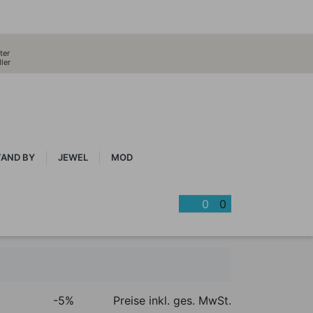
ter
ler
TAND BY
JEWEL
MOD
0
0
-5%
Preise inkl. ges. MwSt.