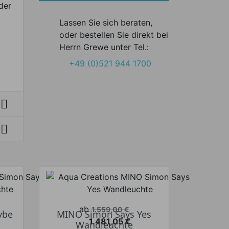
der
Lassen Sie sich beraten,
oder bestellen Sie direkt bei
Herrn Grewe unter Tel.:
+49 (0)521 944 1700


Verkaufspreis
ab
1.559,00 €
ybe
MINO Simon Says Yes
1.481,05 €
Wandleuchte
Preis