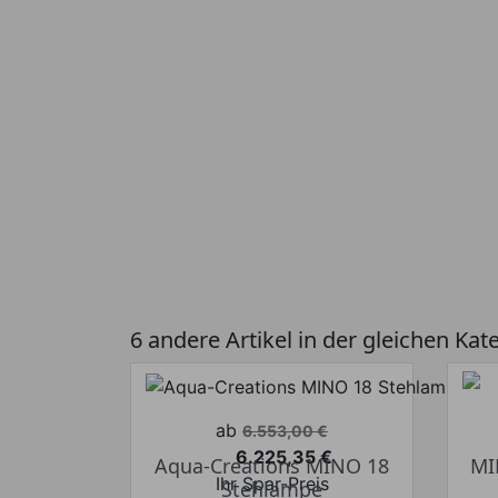
6 andere Artikel in der gleichen Kat
Verkaufspreis
ab
6.553,00 €
6.225,35 €
Aqua-Creations MINO 18
MI
Preis
Ihr Spar-Preis
Stehlampe