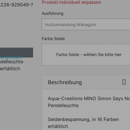
Produkt individuell anpassen
3226-929049-?
Nachfolgend können Sie da
Ausführung
Nachfolgend können Sie da
Farbe Seide
Farbe Seide - wählen Sie bitte hier
Vergrößern
erhältlich

Beschreibung
Aqua-Creations MINO Simon Says N
Pendelleuchte
Seidenbespannung, in 16 Farben
erhältlich