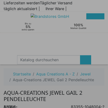
Lieferzeiten werden
Täglicher Versand
täglich aktualisiert |
Ihrer Ware |
Bis zu
100%
5%
Marken Qualität
extra sparen
Startseite
Aqua Creations A - Z
Jewel
Aqua-Creations JEWEL Gail 2 Pendelleuchte
AQUA-CREATIONS JEWEL GAIL 2
PENDELLEUCHTE
Artikel-
83355-
83355-1048004-?