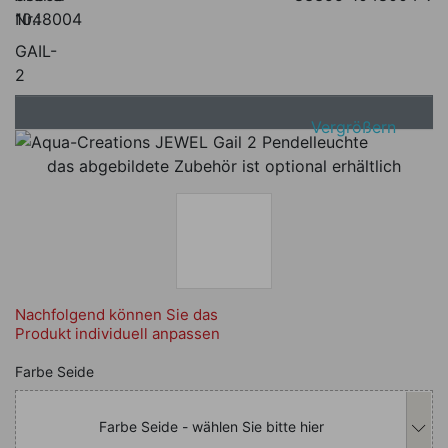
Nr.:
1048004
GAIL-
2
Vergrößern
das abgebildete Zubehör ist optional erhältlich
Nachfolgend können Sie das
Produkt individuell anpassen
Nachfolgend können Sie das Produkt i
Farbe Seide
Farbe Seide - wählen Sie bitte hier