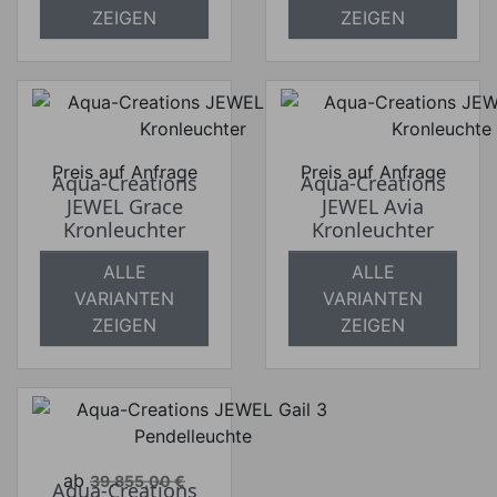
ZEIGEN
ZEIGEN
Preis auf Anfrage
Preis auf Anfrage
Aqua-Creations
Aqua-Creations
JEWEL Grace
JEWEL Avia
Kronleuchter
Kronleuchter
ALLE
ALLE
VARIANTEN
VARIANTEN
ZEIGEN
ZEIGEN
Verkaufspreis
ab
39.855,00 €
Aqua-Creations