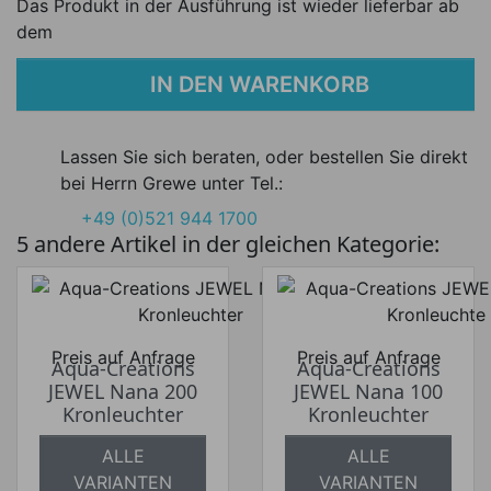
Das Produkt in der Ausführung ist wieder lieferbar ab
dem
IN DEN WARENKORB
Lassen Sie sich beraten, oder bestellen Sie direkt
bei Herrn Grewe unter Tel.:
+49 (0)521 944 1700
5 andere Artikel in der gleichen Kategorie:
Preis auf Anfrage
Preis auf Anfrage
Aqua-Creations
Aqua-Creations
JEWEL Nana 200
JEWEL Nana 100
Kronleuchter
Kronleuchter
ALLE
ALLE
VARIANTEN
VARIANTEN